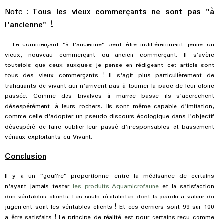
Note :
Tous les vieux commerçants ne sont pas "à
l'ancienne"
!
Le commerçant "à l'ancienne" peut être indifféremment jeune ou
vieux, nouveau commerçant ou ancien commerçant. Il s'avère
toutefois que ceux auxquels je pense en rédigeant cet article sont
tous des vieux commerçants ! Il s'agit plus particulièrement de
trafiquants de vivant qui n'arrivent pas à tourner la page de leur gloire
passée. Comme des bivalves à marrée basse ils s'accrochent
désespérément
à leurs rochers. Ils sont même capable d'imitation,
comme celle d'adopter un pseudo discours écologique dans l'objectif
désespéré de faire oublier leur passé d'irresponsables et bassement
vénaux exploitants du Vivant.
Conclusion
Il y a un "gouffre" proportionnel entre la médisance de certains
n'ayant jamais tester
les produits Aquamicrofaune
et la satisfaction
des véritables clients. Les seuls récifalistes dont la parole a valeur de
jugement sont les véritables clients ! Et ces derniers sont 99 sur 100
a être satisfaits ! Le principe de réalité est pour certains reçu comme