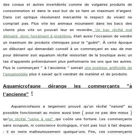
des coraux et autres invertébrés comme de vulgaires produits de
consommation et dans le seul but de se faire un maximum d'argent.
Dans cet optique résolument mercantile le respect du vivant ne
comptait pas. Plus vite les animaux mourraient dans les bacs des
clients plus vite on pouvait leur en revendre.
Un bac récifal mal
démarré, donc forcément à problème
, était aussi l'occasion de vendre
un maximum de produits chimiques pour le "guérir". À cette époque
un débutant qui demandait conseil à un commerçant en eau de mer
pour démarrer son aquarium récifal ressortait de la boutique avec un
tas d'appareils prétendument plus performants les uns que les autres.
Plus le commerçant " à l'ancienne " servait
une pratique artificielle de
l'aquariophilie
plus il savait qu'il vendrait de matériel et de produits.
Aquamicrofaune dérange les commerçants "à
l'ancienne"
!
Aquamicrofaune a largement prouvé qu'un récifal "naturel" au
possible fonctionnait au moins aussi bien ( pour ne pas dire mieux )
qu'
un récifal "usine à gaz"
qui coûte une fortune. Les commerçants
sans scrupule, ni conscience écologique, n'ont pas tout à fait disparu
; il en reste malheureusement quelque'uns. Pire, ces commerçants