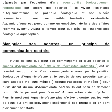
dépassés par l'évolution d'
une aquariophilie écologiquement
responsable
ont encore des adeptes ! Ils vivent l'existence
d'Aquamicrofaune, sa politique écologique et son succès
commerciale comme une terrible frustration existentielle.
Aquamicrofaune est perçu comme un empêcheur de faire des affaires
"comme avant"... Avant le temps pour eux béni de l'inconscience
écologique aquariophile.
Manipuler ses adeptes, un principe de
communication sectaire
Inutile de dire que pour ces commerçants et leurs adeptes
le
succès d'Aquamicrofaune ( 99 % de récifalistes satisfaits )
est un
constat insupportable. Ces commerçants énervés par la position
écologique d'Aquamicrofaune et le succès de ses produits excitent
leurs adeptes via leurs médias ( Groupe Facebook et vidéos ) pour
qu'ils disent du mal d'Aquamicrofaune.Mais Ils ont beau se démener
tant qu'ils le peuvent pour "casser" Aquamicrofaune rien n'y fait !
Plus ils médisent Aquamicrofaune plus s'élèvent contre eux les voix
de ceux qui ont objectivement expérimenté ses produits et en sont
pleinement satisfaits.