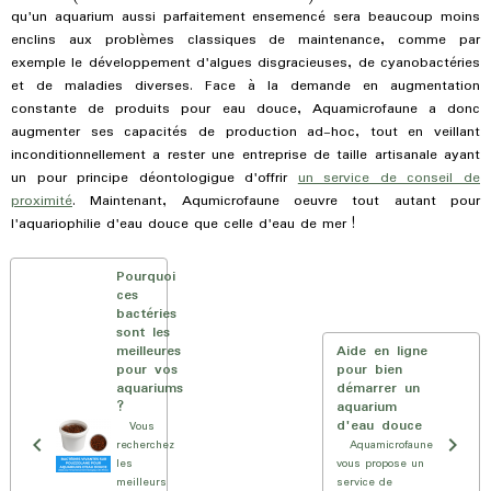
qu'un aquarium aussi parfaitement ensemencé sera beaucoup moins
enclins aux problèmes classiques de maintenance, comme par
exemple le développement d'algues disgracieuses, de cyanobactéries
et de maladies diverses. Face à la demande en augmentation
constante de produits pour eau douce, Aquamicrofaune a donc
augmenter ses capacités de production ad-hoc, tout en veillant
inconditionnellement a rester une entreprise de taille artisanale ayant
un pour principe déontologigue d'offrir
un service de conseil de
proximité
. Maintenant, Aqumicrofaune oeuvre tout autant pour
l'aquariophilie d'eau douce que celle d'eau de mer !
Pourquoi
ces
bactéries
sont les
meilleures
Aide en ligne
pour vos
pour bien
aquariums
démarrer un
?
aquarium
d'eau douce
Vous
recherchez
Aquamicrofaune
les
vous propose un
meilleurs
service de