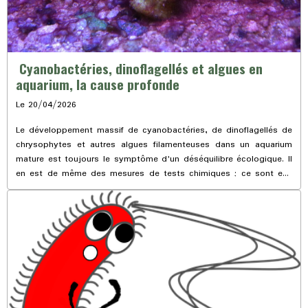
Cyanobactéries, dinoflagellés et algues en
aquarium, la cause profonde
Le 20/04/2026
Le développement massif de cyanobactéries, de dinoflagellés de
chrysophytes et autres algues filamenteuses dans un aquarium
mature est toujours le symptôme d'un déséquilibre écologique. Il
en est de même des mesures de tests chimiques ; ce sont eux
aussi des sympômes et non la cause véritable et originelle des
algues. Tout cela s'explique quand on approche le problème
sous l'angle de l'écologie fonctionnelle en un aquarium.