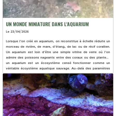
UN MONDE MINIATURE DANS L'AQUARIUM
Le 23/04/2026
Lorsque l'on créé en aquarium, on reconstitue à échelle réduite un
morceau de rivière, de mare, d'étang, de lac ou de récif corallien.
Un aquarium est loin d'être une simple vitrine de verre où l'on
admire des poissons nageants entre des coraux ou des plantes ;
un aquarium est un écosystème censé fonctionner comme un
véritable écoystème aquatique sauvage. Au-delà des paramètres
physiques du bac, comme l'éclairage, la dynamique de filtration,
le chauffage et les pompes, qui sont régis par des appareils
manufacturés, il y a tout un univers biologique naturel, totalement
autonome dans son fonctionnement, un monde mystérieux et
fascinant.