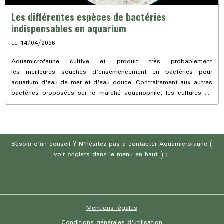
Les différentes espèces de bactéries
indispensables en aquarium
Le 14/04/2026
Aquamicrofaune cultive et produit très probablement
les meilleures souches d'ensemencement en bactéries pour
aquarium d'eau de mer et d'eau douce. Contrairement aux autres
bactéries proposées sur le marché aquariophile, les cultures de
bactéries Aquamicrofaune ne sont pas monospécifiques mais
plusrispécifiques. Les bactéries habituellement commercialisées
ne suffisent pas ! C'est pourquoi les souches bactériennes
Aquamicrofaune sont constituées d'un panel de bactéries
Besoin d'un conseil ? N'hésitez pas à contacter Aquamicrofaune (
largement enrichi.
voir onglets dans le menu en haut ) :
Les bactéries nitrifiantes
Ce sont les plus connues des aquariophiles car elles sont
les agentes du processus de nitrification. C'est le fameux cycle
Mentions légales
de l'azote comprenant trois étapes, la transformation de
l'ammoniac en nitrite puis celle des nitrites en nitrates. Quasiment
Conditions générales d'utilisation