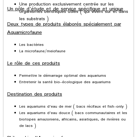
Une production exclusivement centrée sur les
Un pôle d'étude et de service spécifique et unique
organismes benthiques utiles ( qui vivent sur et dans
les substrats )
Deux types de produits élaborés spécialement par
Aquamicrofaune
Les bactéries
La microfaune/meiofaune
Le rôle de ces produits
Permettre le démarrage optimal des aquariums
Entretenir la santé bio-écologique des aquariums
Destination des produits
Les aquariums d'eau de mer ( bacs récifaux et fish-only )
Les aquariums d'eau douce ( bacs communautaires et les
biotopes amazoniens, africains, asiatiques, de rivières ou
de lacs )