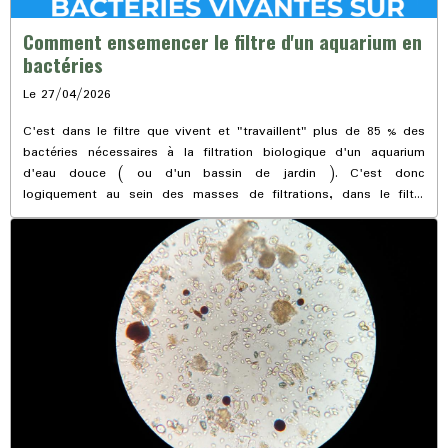
Comment ensemencer le filtre d'un aquarium en
bactéries
Le 27/04/2026
C'est dans le filtre que vivent et "travaillent" plus de 85 % des
bactéries nécessaires à la filtration biologique d'un aquarium
d'eau douce ( ou d'un bassin de jardin ). C'est donc
logiquement au sein des masses de filtrations, dans le filtre
externe généralement, que devraient être introduite directement
les souches de bactéries au démarrage de l'aquarium. Or, la
plupart des aquariophiles d'eau douce continuent à ajouter des
bactéries dans la colonne d'eau de leurs aquariums. Cet article
vise à corriger cette erreur afin d'optimiser
l'ensemencement bactérien des filtres.