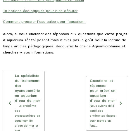
Le traitement facile des phosphates en récifal
10 notions écologiques pour bien débuter
Comment préparer l'eau salée pour l'aquarium
Alors, si vous chercher des réponses aux questions que
votre projet
d'aquarium récifal
posent mais n'avez pas le goût pour la lecture de
longs articles pédagogiques, decouvrez la chaîne Aquamicrofaune et
cherchez-y vos informations.
Le spécialiste
du traitement
Questions et
des
réponses
cyanobactérie
pour créer un
en aquarium
aquarium
d'eau de mer
d'eau de mer
Le problème
Nous avions déjà
des
parlé des
cyanobactéries en
différentes étapes
aquariophilie
pour mettre en
d'eau de mer et
fonc...
tout ...