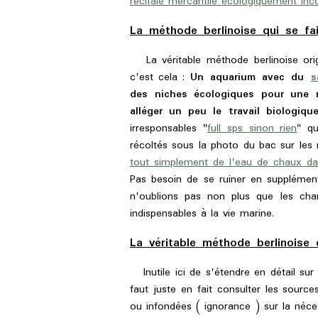
récifale mercantile écologiquement inc
La méthode berlinoise qui se fa
La véritable méthode berlinoise ori
c'est cela :
Un aquarium avec du
s
des niches écologiques pour une r
alléger un peu le travail biologiq
irresponsables "
full sps sinon rien
" q
récoltés sous la photo du bac sur les r
tout simplement de l'eau de chaux dan
Pas besoin de se ruiner en supplémenta
n'oublions pas non plus que les cha
indispensables à la vie marine.
La véritable méthode berlinois
Inutile ici de s'étendre en détail sur
faut juste en fait consulter les sourc
ou infondées ( ignorance ) sur la néce