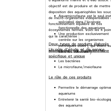
d'aquariums marins et d'eau douce.
objectif est de produire et de mettre
disposition des aquariophiles les sou
Aquamicrofaune est le seul inst
de micro-organismes indispensables 
spécialisé dans l'écologie
fonctionnement équilibré de ces
fonctionnelle des aquariums
écosystèmes fermés. Voici les 4 poin
Une production exclusivement
qui la caractérise :
centrée sur les organismes
Deux types de produits élaborés
benthiques utiles ( qui vivent su
Un pôle d'étude et de service
spécialement par Aquamicrofaune
dans les substrats )
spécifique et unique
Les bactéries
La microfaune/meiofaune
Le rôle de ces produits
Permettre le démarrage optima
aquariums
Entretenir la santé bio-écologi
des aquariums