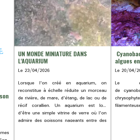
UN MONDE MINIATURE DANS
Cyanobact
L'AQUARIUM
algues en
profonde
Le 23/04/2026
Le 20/04/2
Lorsque l'on créé en aquarium, on
Le dév
reconstitue à échelle réduite un morceau
de cyanoba
 son
de rivière, de mare, d'étang, de lac ou de
chrysoph
récif corallien. Un aquarium est loin
filamenteu
d'être une simple vitrine de verre où l'on
est touj
admire des poissons nageants entre des
déséquilib
coraux ou des plantes ; un aquarium est
même des 
tèmes
un écosystème censé fonctionner
; ce sont