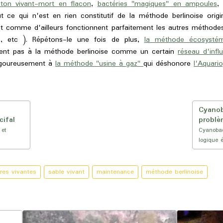
cton vivant-mort en flacon
,
bactéries "magiques" en ampoules
,
t ce qui n'est en rien constitutif de la méthode berlinoise origi
out comme d'ailleurs fonctionnent parfaitement les autres méthode
s, etc ). Répétons-le une fois de plus,
la méthode écosystém
ent pas à la méthode berlinoise comme un certain
réseau d'infl
vigoureusement à
la méthode "usine à gaz"
qui déshonore
l'Aquario
Cyanob
cifal
problè
 et
Cyanobac
logique é
rres vivantes
sable vivant
maintenance
méthode berlinoise