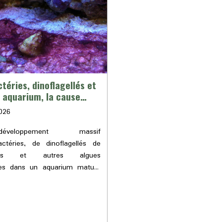
éries, dinoflagellés et
 aquarium, la cause
026
eloppement massif
ctéries, de dinoflagellés de
ytes et autres algues
ses dans un aquarium mature
ours le symptôme d'un
re écologique. Il en est de
mesures de tests chimiques
 eux aussi des sympômes et