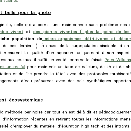
onsciente
.
it belle pour la photo
ginelle, celle qui a permis une maintenance sans problème des
able vivant
et
des pierres vivantes ( plus la peine de les
iche population de
micro-organismes détritivores et déco
ue
de ces derniers ( à cause de la surpopulation piscicole et en
ui mesurent la qualité d'un aquarium uniquement à son aspect 
éseaux sociaux. il suffit en vérité, comme le faisait
Peter Wilken
s un récifal
pour maintenir un taux de calcium, de kh et de ph 
tion et de "se prendre la tête" avec des protocoles tarabiscotés
ngements d'eau préparées avec des sels synthétiques apporten
e est écosystémique
 la méthode berlinoise car tout en est déjà dit et pédagogiquement
es d'information récentes en retirant toutes les informations men
ssité d'employer du matériel d'épuration high tech et des intrant