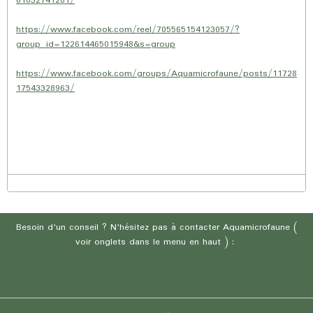
61032741281/
https://www.facebook.com/reel/705565154123057/?
group_id=122614465015948&s=group
https://www.facebook.com/groups/Aquamicrofaune/posts/11728
17543328963/
Besoin d'un conseil ? N'hésitez pas à contacter Aquamicrofaune (
voir onglets dans le menu en haut ) :