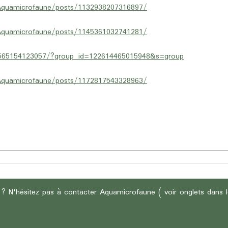
Aquamicrofaune/posts/1132938207316897/
Aquamicrofaune/posts/1145361032741281/
5565154123057/?group_id=122614465015948&s=group
Aquamicrofaune/posts/1172817543328963/
 ? N'hésitez pas à contacter Aquamicrofaune ( voir onglets dans