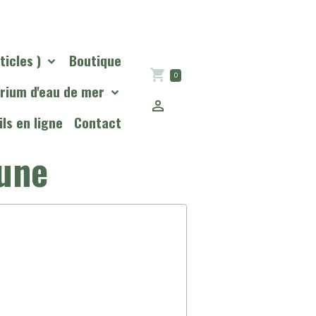
ticles )
Boutique
0
rium d'eau de mer
ls en ligne
Contact
aune