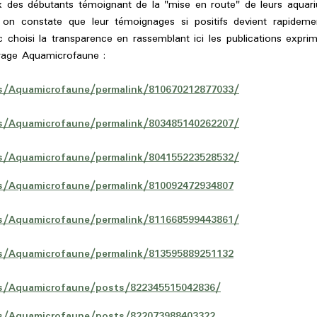
x des débutants témoignant de la "mise en route" de leurs aqua
s on constate que leur témoignages si positifs devient rapideme
choisi la transparence en rassemblant ici les publications exprim
arrage Aquamicrofaune :
/Aquamicrofaune/permalink/810670212877033/
/Aquamicrofaune/permalink/803485140262207/
/Aquamicrofaune/permalink/804155223528532/
/Aquamicrofaune/permalink/810092472934807
/Aquamicrofaune/permalink/811668599443861/
/Aquamicrofaune/permalink/813595889251132
s/Aquamicrofaune/posts/822345515042836/
s/Aquamicrofaune/posts/822073988403322