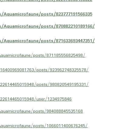
s/Aquamicrofaune/posts/823777191566335
s/Aquamicrofaune/posts/870882210189166/
s/Aquamicrofaune/posts/871633693447351/
Aquamicrofaune/posts/871185556825498/
216400969081763/posts/923962748325578/
122614465015948/posts/980820549195331/
122614465015948/user/1234975846
Aquamicrofaune/posts/984088845535168
Aquamicrofaune/posts/1066011400676245/