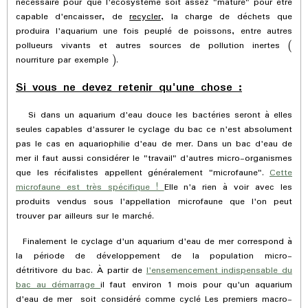
nécessaire pour que l'écosystème soit assez "mature" pour être
capable d'encaisser, de
recycler,
la charge de déchets que
produira l'aquarium une fois peuplé de poissons, entre autres
pollueurs vivants et autres sources de pollution inertes (
nourriture par exemple ).
Si vous ne devez retenir qu'une chose :
Si dans un aquarium d'eau douce les bactéries seront à elles
seules capables d'assurer le cyclage du bac ce n'est absolument
pas le cas en aquariophilie d'eau de mer. Dans un bac d'eau de
mer il faut aussi considérer le "travail" d'autres micro-organismes
que les récifalistes appellent généralement "microfaune".
Cette
microfaune est très spécifique !
Elle n'a rien à voir avec les
produits vendus sous l'appellation microfaune que l'on peut
trouver par ailleurs sur le marché.
Finalement le cyclage d'un aquarium d'eau de mer correspond à
la période de développement de la population micro-
détritivore du bac. À partir de
l'ensemencement indispensable du
bac au démarrage
il faut environ 1 mois pour qu'un aquarium
d'eau de mer soit considéré comme cyclé Les premiers macro-