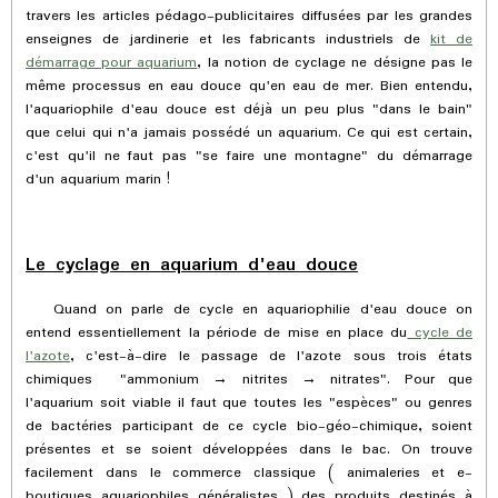
travers les articles pédago-publicitaires diffusées par les grandes
enseignes de jardinerie et les fabricants industriels de
kit de
démarrage pour aquarium
, la notion de cyclage ne désigne pas le
même processus en eau douce qu'en eau de mer. Bien entendu,
l'aquariophile d'eau douce est déjà un peu plus "dans le bain"
que celui qui n'a jamais possédé un aquarium. Ce qui est certain,
c'est qu'il ne faut pas "se faire une montagne" du démarrage
d'un aquarium marin !
Le cyclage en aquarium d'eau douce
Quand on parle de cycle en aquariophilie d'eau douce on
entend essentiellement la période de mise en place du
cycle de
l'azote
, c'est-à-dire le passage de l'azote sous trois états
chimiques "
ammonium → nitrites → nitrates"
. Pour que
l'aquarium soit viable il faut que toutes les "espèces" ou genres
de bactéries participant de ce cycle bio-géo-chimique, soient
présentes et se soient développées dans le bac. On trouve
facilement dans le commerce classique ( animaleries et e-
boutiques aquariophiles généralistes ) des produits destinés à