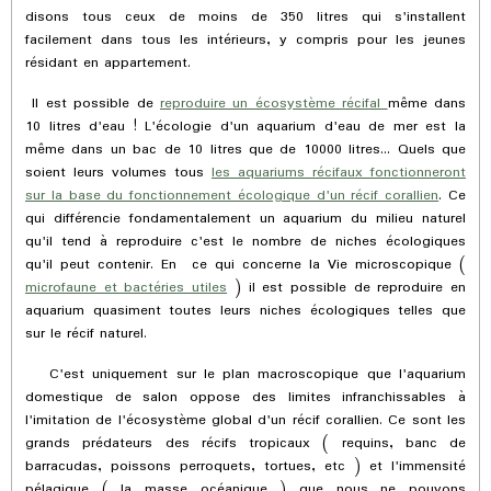
disons tous ceux de moins de 350 litres qui s'installent
facilement dans tous les intérieurs, y compris pour les jeunes
résidant en appartement.
Il est possible de
reproduire un écosystème récifal
même dans
10 litres d'eau ! L'écologie d'un aquarium d'eau de mer est la
même dans un bac de 10 litres que de 10000 litres... Quels que
soient leurs volumes tous
les aquariums récifaux fonctionneront
sur la base du fonctionnement écologique d'un récif corallien
. Ce
qui différencie fondamentalement un aquarium du milieu naturel
qu'il tend à reproduire c'est le nombre de niches écologiques
qu'il peut contenir. En ce qui concerne la Vie microscopique (
microfaune et bactéries utiles
) il est possible de reproduire en
aquarium quasiment toutes leurs niches écologiques telles que
sur le récif naturel.
C'est uniquement sur le plan macroscopique que l'aquarium
domestique de salon oppose des limites infranchissables à
l'imitation de l'écosystème global d'un récif corallien. Ce sont les
grands prédateurs des récifs tropicaux ( requins, banc de
barracudas, poissons perroquets, tortues, etc ) et l'immensité
pélagique ( la masse océanique ) que nous ne pouvons