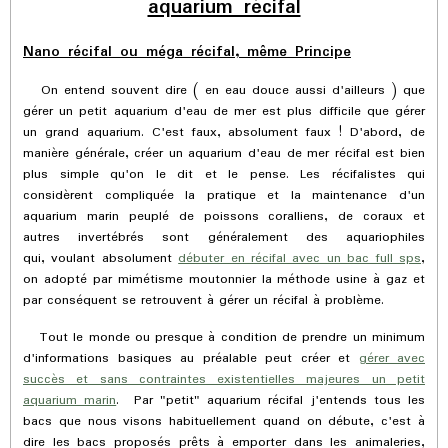
aquarium récifal
Nano récifal ou méga récifal, même Principe
On entend souvent dire ( en eau douce aussi d'ailleurs ) que
gérer un petit aquarium d'eau de mer est plus difficile que gérer
un grand aquarium. C'est faux, absolument faux ! D'abord, de
manière générale, créer un aquarium d'eau de mer récifal est bien
plus simple qu'on le dit et le pense. Les récifalistes qui
considèrent compliquée la pratique et la maintenance d'un
aquarium marin peuplé de poissons coralliens, de coraux et
autres invertébrés sont généralement des aquariophiles
qui, voulant absolument
débuter en récifal avec un bac full sps
,
on adopté par mimétisme moutonnier la méthode usine à gaz et
par conséquent se retrouvent à gérer un récifal à problème.
Tout le monde ou presque à condition de prendre un minimum
d'informations basiques au préalable peut créer et
gérer avec
succès et sans contraintes existentielles majeures un petit
aquarium marin
. Par "petit" aquarium récifal j'entends tous les
bacs que nous visons habituellement quand on débute, c'est à
dire les bacs proposés prêts à emporter dans les animaleries,