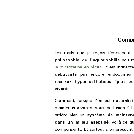
Compr
Les mails que je reçois témoignent
philosophie de l'aquariophilie
peu re
la microfaune en récifal
, c'est indire
débutants
pas encore endoctrinés 
récifaux hyper-esthétisés
, "
plus be
vivant
.
Comment, lorsque l'on est
naturalis
maintenus
vivants
sous-perfusion ? 
arrière plan un
système de maintena
dans un milieu aseptisé
, voilà ce q
compensent... Et surtout s'empressen