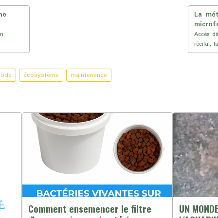
ne
La mét
microf
en
Accès di
récifal, l
hode
écosystème
maintenance
UN MONDE
Comment ensemencer le filtre