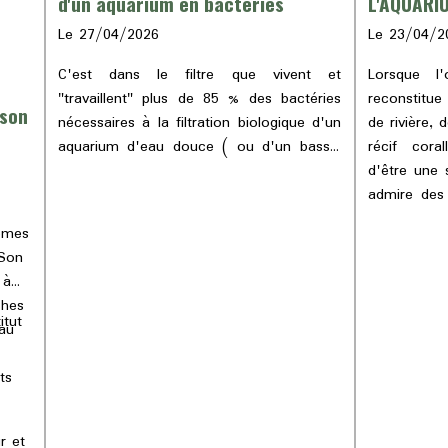
L'AQUARI
d'un aquarium en bactéries
Le 23/04/2
Le 27/04/2026
Lorsque l
C'est dans le filtre que vivent et
reconstitue
"travaillent" plus de 85 % des bactéries
 son
de rivière,
nécessaires à la filtration biologique d'un
récif cora
aquarium d'eau douce ( ou d'un bassin
d'être une 
de jardin ). C'est donc logiquement au
admire des
sein des masses de filtrations, dans le
coraux ou d
filtre externe généralement, que devraient
tèmes
un écosy
être introduite directement les souches
 Son
comme un v
de bactéries au démarrage de l'aquarium.
 à
sauvage.
Or, la plupart des aquariophiles d'eau
ches
physiques d
douce continuent à ajouter des bactéries
itut
au
dynamique d
dans la colonne d'eau de leurs
les pompe
aquariums. Cet article vise à corriger
ts
appareils 
cette erreur afin d'optimiser
univers bi
l'ensemencement bactérien des filtres.
autonome d
r et