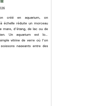
UM
026
'on créé en aquarium, on
 à échelle réduite un morceau
 de mare, d'étang, de lac ou de
llien. Un aquarium est loin
simple vitrine de verre où l'on
 poissons nageants entre des
es plantes ; un aquarium est
stème censé fonctionner
éritable écoystème aquatique
 Au-delà des paramètres
u bac, comme l'éclairage, la
e filtration, le chauffage et
s, qui sont régis par des
manufacturés, il y a tout un
ologique naturel, totalement
ans son fonctionnement, un