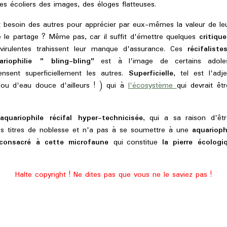
s écoliers des images, des éloges flatteuses.
t besoin des autres pour apprécier par eux-mêmes la valeur de l
e le partage ? Même pas, car il suffit d'émettre quelques
critiqu
virulentes trahissent leur manque d'assurance. Ces
récifaliste
ariophilie " bling-bling"
est à l'image de certains adoles
nsent superficiellement les autres.
Superficielle
, tel est l'adj
ou d'eau douce d'ailleurs ! ) qui à
l'écosystème
qui devrait ê
'aquariophile récifal hyper-technicisée
, qui a sa raison d'êtr
ses titres de noblesse et n'a pas à se soumettre à une
aquarioph
consacré à cette microfaune
qui constitue
la pierre écologiq
Halte copyright ! Ne dites pas que vous ne le saviez pas !