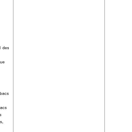
monde mysté
l des
que
 bacs
bacs
s
s,