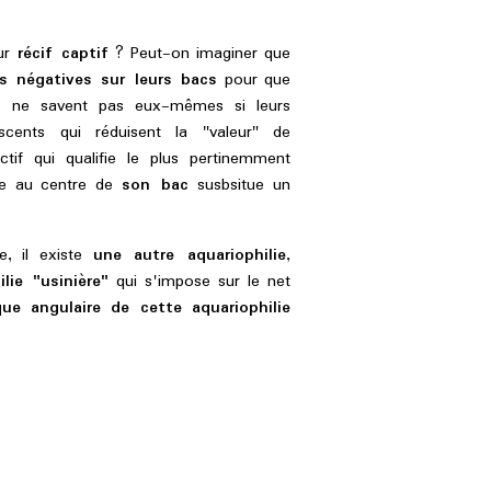
eur
récif captif
? Peut-on imaginer que
es négatives sur leurs bacs
pour que
s
ne savent pas eux-mêmes si leurs
cents qui réduisent la "valeur" de
ectif qui qualifie le plus pertinemment
tre au centre de
son bac
susbsitue un
e, il existe
une autre aquariophilie
,
ilie "usinière"
qui s'impose sur le net
ue angulaire de cette aquariophilie