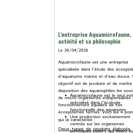
L'entreprise Aquamicrofaune,
activité et sa philosophie
Le 30/04/2026
Aquamicrofaune est une entreprise
spécialisée dans l'étude des écosys
d'aquariums marins et d'eau douce.
objectif est de produire et de mettre
disposition des aquariophiles les sou
Aquamicrofaune est le seul inst
de micro-organismes indispensables 
spécialisé dans l'écologie
fonctionnement équilibré de ces
fonctionnelle des aquariums
écosystèmes fermés. Voici les 4 poin
Une production exclusivement
qui la caractérise :
centrée sur les organismes
Deux types de produits élaborés
benthiques utiles ( qui vivent su