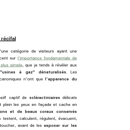
écifal
d'une catégorie de visiteurs ayant une
ccent sur
l'importance fondamentale de
 plus simple
, que je tends à révéler aux
"usines à gaz" dénaturalisés
. Les
s canoniques n'ont que
l'apparence du
cif
captif de
scléractiniaires
délicats
 plein les yeux en façade et cache en
ons et de beaux coraux conservés
s
testent, calculent, régulent, évacuent,
etoucher, avant de les
exposer sur les