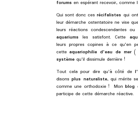
forums
en espérant recevoir, comme le
Qui sont donc ces
récifalistes
qui on
leur démarche ostentatoire ne vise qu
leurs réactions condescendantes ou 
aquariums
les satisfont. Cette
aqu
leurs propres copines à ce qu'en pe
cette
aquariophilie d'eau de mer
( 
système
qu'il dissimule derrière !
Tout cela pour dire qu'à côté de
l
disons
plus naturaliste
, qui mérite 
comme une orthodoxie ! Mon
blog 
participe de cette démarche réactive.