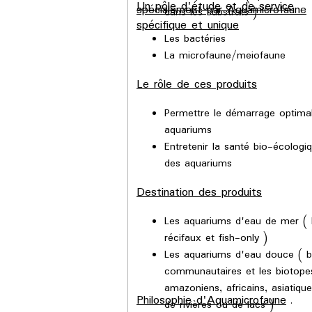
Un pôle d'étude et de service
spécialement par Aquamicrofaune
dans les substrats )
spécifique et unique
Les bactéries
La microfaune/meiofaune
Le rôle de ces produits
Permettre le démarrage optima
aquariums
Entretenir la santé bio-écologi
des aquariums
Destination des produits
Les aquariums d'eau de mer (
récifaux et fish-only )
Les aquariums d'eau douce ( 
communautaires et les biotope
amazoniens, africains, asiatique
Philosophie d'Aquamicrofaune
.
de rivières ou de lacs )