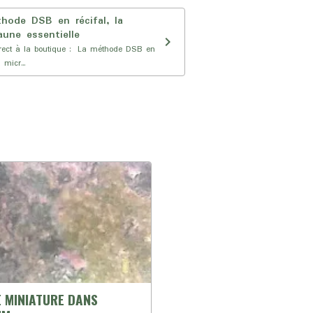
hode DSB en récifal, la
aune essentielle
rect à la boutique : La méthode DSB en
a micr...
 MINIATURE DANS