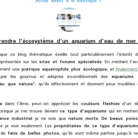
Accès direct à la boutique :
endre l'écosystème d'un aquarium d'eau de mer r
que ce blog thématique éveille tout particulièrement l'interêt 
présentée sur les
sites et forums spécialisés
. En mettant l'a
ctement une
pratique aquariophile plus écologique
, et
finalement
par les gourous et adeptes inconditionnels des
aquariums 
au que nature
", qu'ils affectionnent et donnent pour modèle
te
dans l'âme, peut-on apprécier les
couleurs flashies
d'un
ré
Lorsque je me trouve devant
ce type d'aquariums
qui en mettent
nce industriel
je ne vois que
nature morte
.
De beaux poiss
ue je vois seulement. Les
propriétaires de ce type d'aquarium
t de
faire de belles photos
, qu'ils vont même parfois jusqu'à r