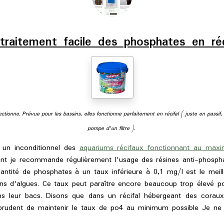
traitement facile des phosphates en réc
tionne. Prévue pour les bassins, elles fonctionne parfaitement en récifal ( juste en passif, 
pompe d'un filtre ).
n inconditionnel des
aquariums récifaux fonctionnant au maxi
ant je recommande régulièrement l'usage des résines anti-phosphat
uantité de phosphates à un taux inférieure à 0,1 mg/l est le mei
ons d'algues. Ce taux peut paraître encore beaucoup trop élevé pou
s leur bacs. Disons que dans un récifal hébergeant des corau
 prudent de maintenir le taux de po4 au minimum possible Je ne