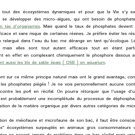
ut des écosystèmes dynamiques et pour que la Vie s'y exp
nt se développer des micro-algues, qui ont besoin de phosphat
un tas d'organismes
. Mais quand le taux de phosphates devient 
fficace et sans risque de certaines résines. Je préfère éviter les r
um relargué dans l'eau du bac me dérange en tant qu'écologue. L
mais elles sont tout autant efficaces tout en étant par
nt en effet en complexant chimiquement le phosphore dissous 
t aussi les lits de sable épais ( DSB ) en aquarium
.
t sur ce même principe naturel mais ont le grand avantage, contr
c les phosphates piégés ! Je ne vois personnellement aucune cont
 contre les po4 en récifal. On pourra rétorquer que l'usage d'
est probablement une incomplétude du processus de déphosphatati
tion de la matière organique par divers autres catégories de micro
on de méiofaune et microfaune de son bac, il faut être conscie
its" écosystèmes surpeuplés en animaux gros consommateurs de