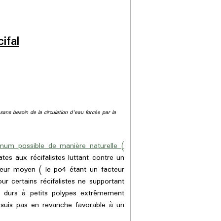
ifal
sans besoin de la circulation d'eau forcée par la
mum possible de manière naturelle (
es aux récifalistes luttant contre un
lleur moyen ( le po4 étant un facteur
r certains récifalistes ne supportant
x durs à petits polypes extrêmement
 suis pas en revanche favorable à un