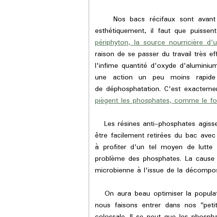
Nos bacs récifaux sont avant to
esthétiquement, il faut que puisse
périphyton, la source nourricière d'
raison de se passer du travail très e
l'infime quantité d'oxyde d'alumini
une action un peu moins rapide 
de déphosphatation. C'est exacteme
piègent les phosphates, comme le fon
Les résines anti-phosphates agissen
être facilement retirées du bac ave
à profiter d'un tel moyen de lutte
problème des phosphates. La cause 
microbienne à l'issue de la décomposi
On aura beau optimiser la populati
nous faisons entrer dans nos "pet