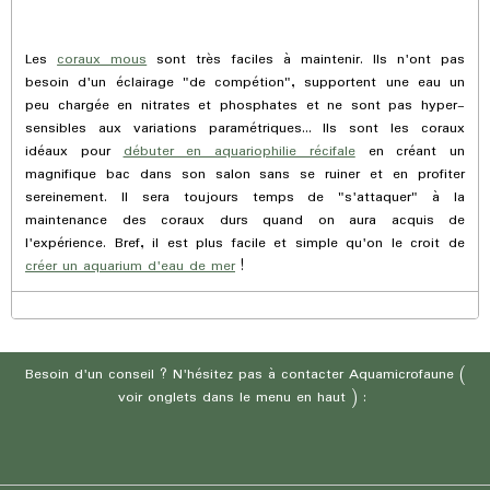
Les
coraux mous
sont très faciles à maintenir. Ils n'ont pas
besoin d'un éclairage "de compétion", supportent une eau un
peu chargée en nitrates et phosphates et ne sont pas hyper-
sensibles aux variations paramétriques... Ils sont les coraux
idéaux pour
débuter en aquariophilie récifale
en créant un
magnifique bac dans son salon sans se ruiner et en profiter
sereinement. Il sera toujours temps de "s'attaquer" à la
maintenance des coraux durs quand on aura acquis de
l'expérience. Bref, il est plus facile et simple qu'on le croit de
créer un aquarium d'eau de mer
!
Besoin d'un conseil ? N'hésitez pas à contacter Aquamicrofaune (
voir onglets dans le menu en haut ) :