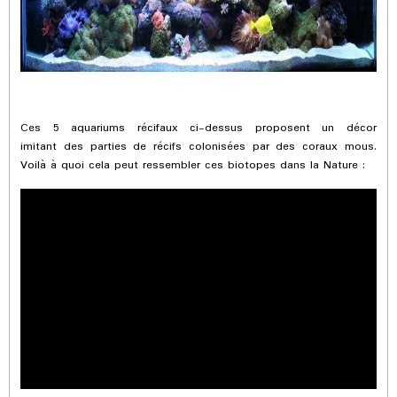
Ces 5 aquariums récifaux ci-dessus proposent un décor
imitant des parties de récifs colonisées par des coraux mous.
Voilà à quoi cela peut ressembler ces biotopes dans la Nature :