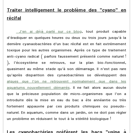
Traiter intelligement le problème des "cyano" en
récifal
J'en ai déjà parlé sur ce blog
, tout produit capable
d'éradiquer en quelques heures ou deux ou trois jours jusqu'à la
dernière cyanaobactéries d'un bac récifal est en fait extrémement
toxique pour les autres organismes. Après ce type de traitement
anti-cyano radical ( parfois faussement présenté comme naturel !
), l'écosystème se retrouve, sur la plan bio-fonctionnel,
quasiment au même stade qu'à son démarrage. Il n'est pas rare
qu'après disparition des cynaobactéries se développent des
algues que l'on ne retrouvent normalement que dans les
aquariums nouvellement démarrés
. Il ne fait alors aucun doute
que la précieuse population de micro-organismes que l'on a
introduite dès la mise en eau du bac a éte annéantie ou très
fortement appauvrie par ces produits chimiques ou pseudo-
naturel. En aquarium, comme dans un jardin, on ne doit pas régler
un problème en réduisant le tout à la stérilité biologique !
Les cyanobactéries préfèrent les bacs "usine à