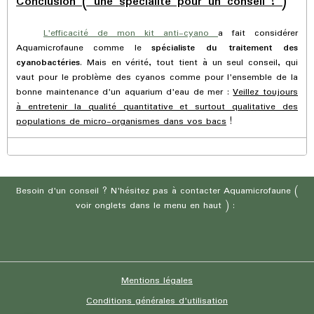
Conclusion ( une spécialité pour un conseil ! )
L'efficacité de mon kit anti-cyano
a fait considérer
Aquamicrofaune comme le
spécialiste du traitement des
cyanobactéries
. Mais en vérité, tout tient à un seul conseil, qui
vaut pour le problème des cyanos comme pour l'ensemble de la
bonne maintenance d'un aquarium d'eau de mer :
Veillez toujours
à entretenir la qualité quantitative et surtout qualitative des
populations de micro-organismes dans vos bacs
!
Besoin d'un conseil ? N'hésitez pas à contacter Aquamicrofaune (
voir onglets dans le menu en haut ) :
Mentions légales
Conditions générales d'utilisation