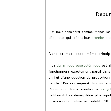
Début
On peut considérer comme "nano" les 
débutants qui créent leur
premier bac
Nano et maxi bacs, même princi
La
dynamique écosystémique
est ab
fonctionnera exactement pareil dans u
en fait d'une question de proportion
peuple ! Par conséquent, la mainten
Circulation, transformation et
recyc
petit récifal se déséquilibre plus ra
là aussi quantitativement relatif ; 1