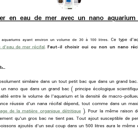
er en eau de mer avec un nano aquarium r
. Ce type d'a
aquariums ayant environ un volume de 30 à 100 litres
 d'eau de mer récifal
.
Faut-il choisir oui ou non un nano ré
pe.
solument similaire dans un tout petit bac que dans un grand bac.
n nano que dans un grand bac ( principe écologique scientifique )
nalité entre le volume de l'aquarium et la densité de macro-pollue
ance réussie d'un nana récifal dépend, tout comme dans un maxi-
lage de la matière organique détritique
). Pour la même raison de 
pidement qu'un gros bac ne tient pas. Tout ajout susceptible de per
0 poissons ajoutés d'un seul coup dans un 500 litres aura le même 