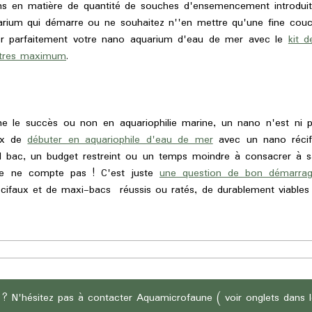
 en matière de quantité de souches d'ensemencement introduit
arium qui démarre ou ne souhaitez n''en mettre qu'une fine couc
r parfaitement votre nano aquarium d'eau de mer avec le
kit 
litres maximum
.
 le succès ou non en aquariophilie marine, un nano n'est ni plus
oix de
débuter en aquariophile d'eau de mer
avec un nano récif
and bac, un budget restreint ou un temps moindre à consacrer à
lle ne compte pas ! C'est juste
une question de bon démarra
récifaux et de maxi-bacs réussis ou ratés, de durablement viable
 ? N'hésitez pas à contacter Aquamicrofaune ( voir onglets dans