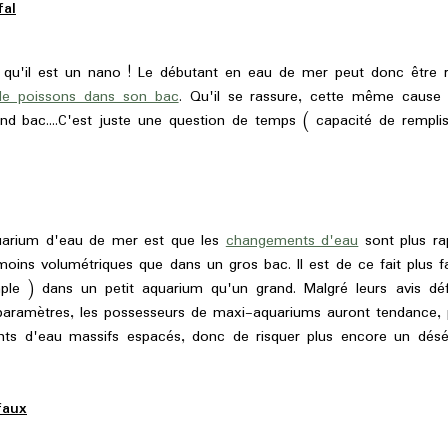
fal
u'il est un nano ! Le débutant en eau de mer peut donc être r
de poissons dans son bac
. Qu'il se rassure, cette même cause d
and bac....C'est juste une question de temps ( capacité de rempl
arium d'eau de mer est que les
changements d'eau
sont plus ra
moins volumétriques que dans un gros bac. Il est de ce fait plus 
le ) dans un petit aquarium qu'un grand. Malgré leurs avis dé
 paramètres, les possesseurs de maxi-aquariums auront tendance, 
s d'eau massifs espacés, donc de risquer plus encore un déséquil
faux